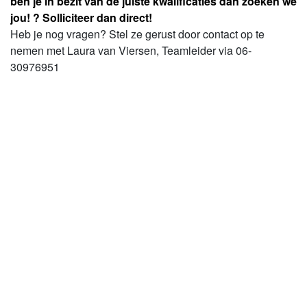
ben je in bezit van de juiste kwalificaties dan zoeken we
jou! ? Solliciteer dan direct!
Heb je nog vragen? Stel ze gerust door contact op te
nemen met Laura van Viersen, Teamleider via 06-
30976951
Acquisitie naar aanleiding van deze vacature? Liever niet.
Ben je zzp'er? Solliciteer dan alleen als je bij ASVZ in
loondienst wil komen.
Solliciteren
Alle vacatures van ASVZ