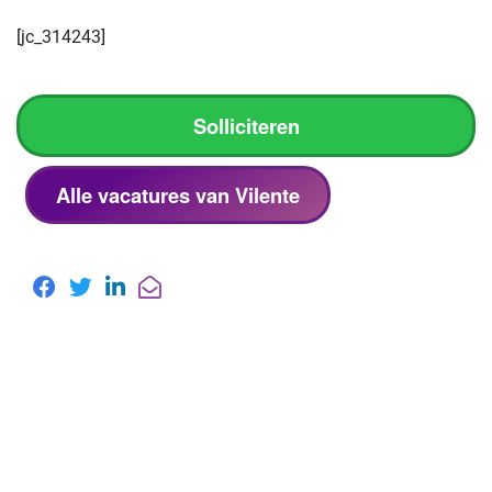
[jc_314243]
Solliciteren
Alle vacatures van Vilente
Meer over Vilente
Lees het
MediVacature magazine
artikel van
Vilente.