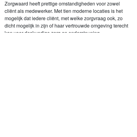
Zorgwaard heeft prettige omstandigheden voor zowel
cliënt als medewerker. Met tien moderne locaties is het
mogelijk dat iedere cliënt, met welke zorgvraag ook, zo
dicht mogelijk in zijn of haar vertrouwde omgeving terecht
kan voor deskundige zorg en ondersteuning.
De Zorgwaard-locaties zijn van alle moderne faciliteiten
voorzien en bieden cliënten én medewerkers een
aangename plek om te verblijven. We werken met
moderne software voor het registreren van cliëntgegevens,
we gebruiken daarbij iPads en er zijn hypermoderne
liftsystemen om het tillen makkelijk te maken. Op locatie
Rembrandt is er ook een nieuw therapiebad met
verstelbare bodem.
Solliciteren?
Zo doe je dat!
Klik op de button "Solliciteer direct"
Vul het formulier in en upload je cv