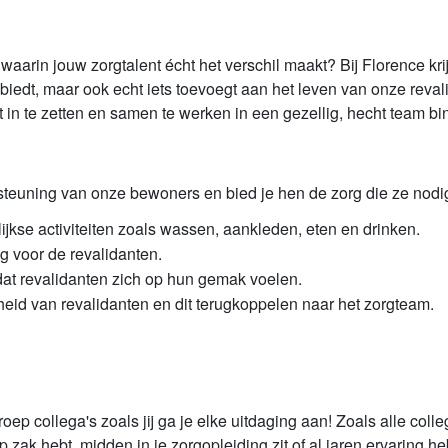
 waarin jouw zorgtalent écht het verschil maakt? Bij Florence kr
 biedt, maar ook echt iets toevoegt aan het leven van onze reval
t in te zetten en samen te werken in een gezellig, hecht team bi
teuning van onze bewoners en bied je hen de zorg die ze nodig 
ijkse activiteiten zoals wassen, aankleden, eten en drinken.
g voor de revalidanten.
dat revalidanten zich op hun gemak voelen.
id van revalidanten en dit terugkoppelen naar het zorgteam.
roep collega's zoals jij ga je elke uitdaging aan! Zoals alle coll
p zak hebt, midden in je zorgopleiding zit of al jaren ervaring heb