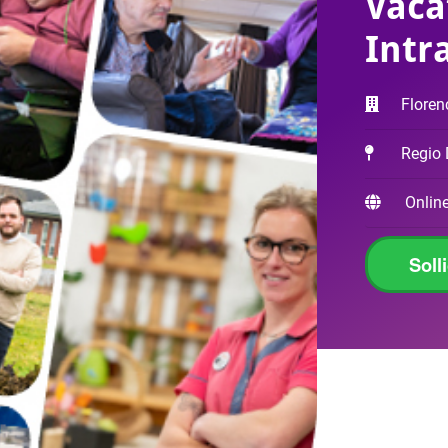
Vaca
Intr
Floren
Regio
Online
Soll