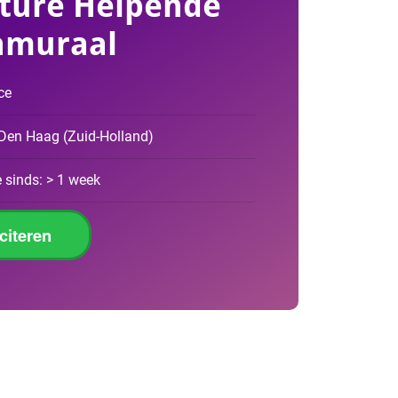
ture Helpende
amuraal
ce
 Den Haag
(
Zuid-Holland
)
 sinds: > 1 week
iciteren