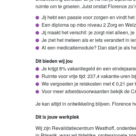
ruimte om te groeien. Juist omdat Florence zo’n g
Jij hebt een passie voor zorgen en vindt h
Een diploma op mbo niveau 2 Zorg en Welz
Jij maakt het verschil: je zorgt niet alleen, j
Je ziet het meteen als er iets verandert in
Al een medicatiemodule? Dan start je als h
Dit bieden wij jou
Je krijgt 8% vakantiegeld én een eindejaar
Ruimte voor vrije tijd: 237,4 vakantie-uren b
We vergoeden je reiskosten met € 0,21 per 
Voor meer arbeidsvoorwaarden bekijk de 
Je kan altijd in ontwikkeling blijven. Florence 
Dit is jouw werkplek
Wij zijn Revalidatiecentrum Westhoff, onderdeel
in Rijswijk, waar wij tijdelijke, professionele 