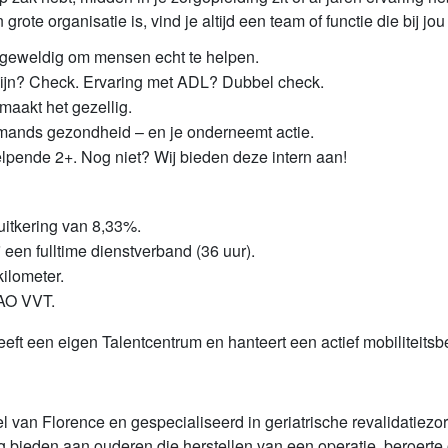
rote organisatie is, vind je altijd een team of functie die bij jo
et geweldig om mensen echt te helpen.
ijn? Check. Ervaring met ADL? Dubbel check.
e maakt het gezellig.
 iemands gezondheid – en je onderneemt actie.
elpende 2+. Nog niet? Wij bieden deze intern aan!
suitkering van 8,33%.
ij een fulltime dienstverband (36 uur).
kilometer.
CAO VVT.
heeft een eigen Talentcentrum en hanteert een actief mobiliteitsb
 van Florence en gespecialiseerd in geriatrische revalidatiezorg
zorg bieden aan ouderen die herstellen van een operatie, beroerte 