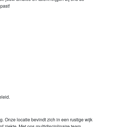
u past!
eleid.
. Onze locatie bevindt zich in een rustige wijk
of ziekte. Met ons multidisciplinaire team