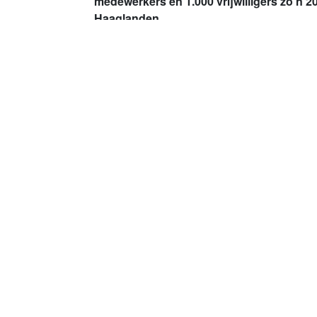
medewerkers en 1.000 vrijwilligers zo’n 2
Haaglanden.
De zorg in Nederland verandert. Mensen wo
ondersteuning nodig. We helpen thuis met z
tijdelijke opvang na bijvoorbeeld een zieke
zelfstandig wonen niet meer gaat, dan zorgen
plek in een van onze woonzorglocaties.
Lees meer