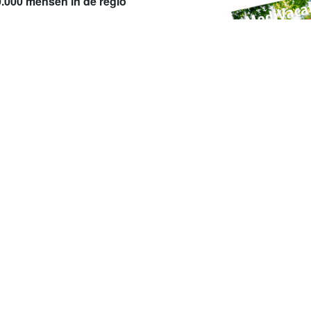
0.000 mensen in de regio
rden ouder en hebben vaker
org op maat en bieden
nhuisopname. En als
 we voor een fijne en veilige
Naar het artikel