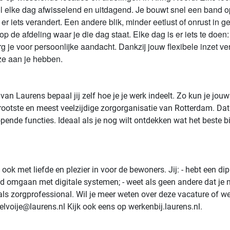
l elke dag afwisselend en uitdagend. Je bouwt snel een band o
er iets verandert. Een andere blik, minder eetlust of onrust in g
 op de afdeling waar je die dag staat. Elke dag is er iets te d
 zorg je voor persoonlijke aandacht. Dankzij jouw flexibele inzet
 ze aan je hebben.
ol van Laurens bepaal jij zelf hoe je je werk indeelt. Zo kun je 
grootste en meest veelzijdige zorgorganisatie van Rotterdam. Dat
pende functies. Ideaal als je nog wilt ontdekken wat het beste bij 
 ook met liefde en plezier in voor de bewoners. Jij: - hebt een d
d omgaan met digitale systemen; - weet als geen andere dat je nie
len als zorgprofessional. Wil je meer weten over deze vacature of
ielvoije@laurens.nl Kijk ook eens op werkenbij.laurens.nl.