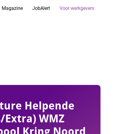
Magazine
JobAlert
Voor werkgevers
ture Helpende
s/Extra) WMZ
pool Kring Noord