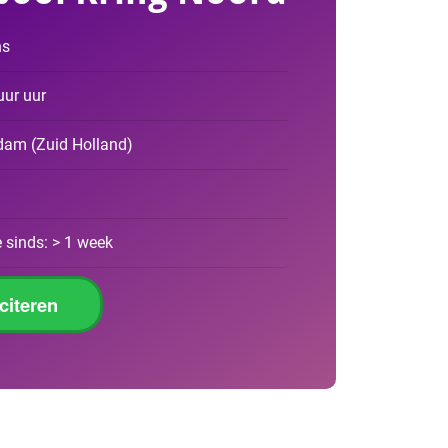
ns
uur uur
rdam
(
Zuid Holland
)
 sinds: > 1 week
iciteren