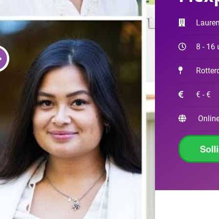
Laure
8 - 16 
Rotte
€ - €
Online
Soll