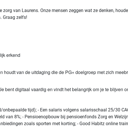
e zorg van Laurens. Onze mensen zeggen wat ze denken, houde
n. Graag zelfs!
lijk erkend
ie en houdt van de uitdaging die de PG+ doelgroep met zich meeb
e bent digitaal vaardig en vindt het belangrijk om je te blijven 
jd/onbepaalde tijd); - Een salaris volgens salarisschaal 25/30 C
eld van 8%; - Pensioenopbouw bij pensioenfonds Zorg en Welzijn; 
anbiedingen zoals sporten met korting; - Good Habitz online trai