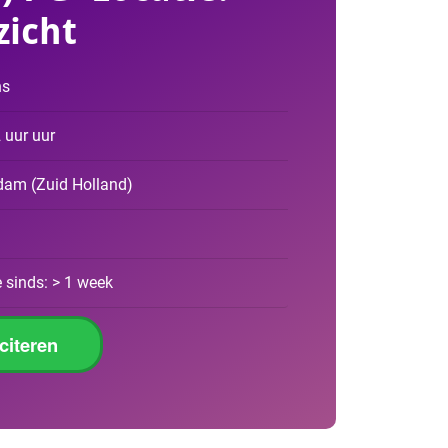
zicht
ns
2 uur uur
rdam
(
Zuid Holland
)
 sinds: > 1 week
iciteren