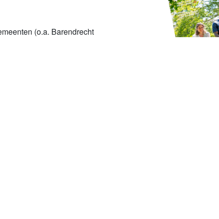
gemeenten (o.a. Barendrecht
 locaties en zorgvormen, vind
Naar het artikel