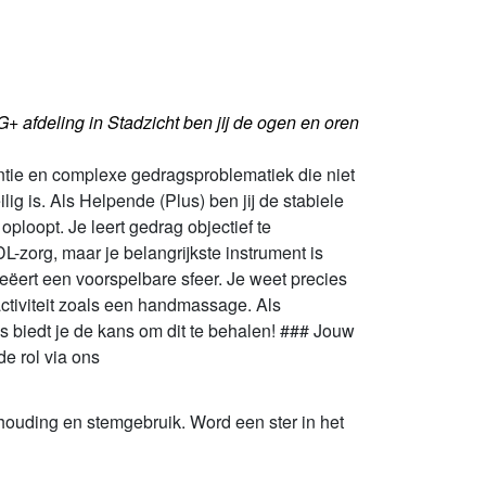
G+ afdeling in Stadzicht ben jij de ogen en oren
ie en complexe gedragsproblematiek die niet
ig is. Als Helpende (Plus) ben jij de stabiele
ploopt. Je leert gedrag objectief te
L-zorg, maar je belangrijkste instrument is
reëert een voorspelbare sfeer. Je weet precies
tiviteit zoals een handmassage. Als
ns biedt je de kans om dit te behalen! ### Jouw
e rol via ons
houding en stemgebruik. Word een ster in het