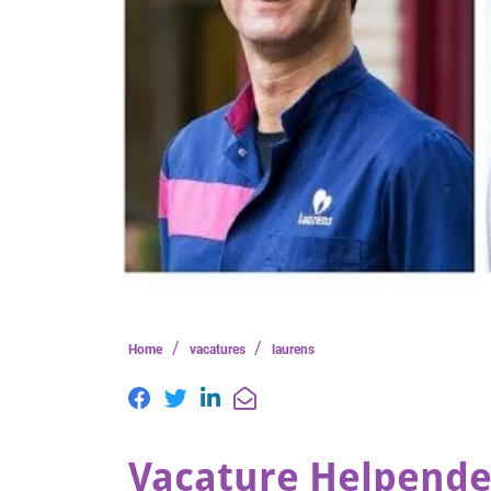
/
/
Home
vacatures
laurens
Vacature Helpende 