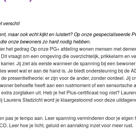
 verschil
ent, maar ook echt kijkt en luistert? Op onze gespecialiseerde P
uur die onze bewoners zo hard nodig hebben.
er het gedrag Op onze PG+ afdeling wonen mensen met dement
t vraagt om een omgeving die overzichtelijk, prikkelarm en veil
kamer. Jij ziet als eerste wanneer de spanning bij een bewoner o
cies weet wat er aan de hand is. Je biedt ondersteuning bij de AD
e presentietheorie: er zijn voor de ander, zonder oordeel. Jij c
woner behoefte heeft aan een rustmoment of een sensorische ac
extra zorgtaken uit. Heb je het Plus-certificaat nog niet? Laure
 Laurens Stadzicht word je klaargestoomd voor deze uitdagend
en pas je tempo aan. Leer spanning verminderen door je eigen 
D. Leer hoe je licht, geluid en aanraking inzet voor meer rust.