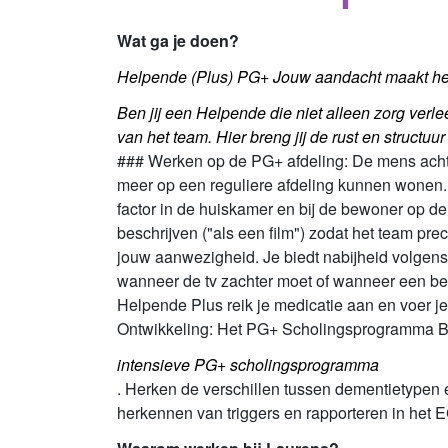
Wat ga je doen?
Helpende (Plus) PG+ Jouw aandacht maakt het
Ben jij een Helpende die niet alleen zorg verle
van het team. Hier breng jij de rust en struct
### Werken op de PG+ afdeling: De mens acht
meer op een reguliere afdeling kunnen wonen. Di
factor in de huiskamer en bij de bewoner op de 
beschrijven ("als een film") zodat het team pre
jouw aanwezigheid. Je biedt nabijheid volgens d
wanneer de tv zachter moet of wanneer een be
Helpende Plus reik je medicatie aan en voer je 
Ontwikkeling: Het PG+ Scholingsprogramma Bij
intensieve PG+ scholingsprogramma
. Herken de verschillen tussen dementietypen 
herkennen van triggers en rapporteren in het EC