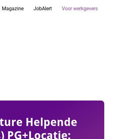
Magazine
JobAlert
Voor werkgevers
ture Helpende
s) PG+Locatie: