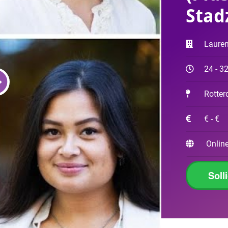
Stad
Laure
24 - 3
Rotte
€ - €
Online
Soll