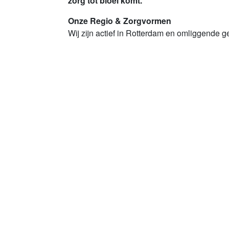
zorg tot bloei komt.
Onze Regio & Zorgvormen
Wij zijn actief in Rotterdam en omliggende 
en Lansingerland). Door onze diversiteit aan
je altijd een uitdaging die bij je past.
Lees meer