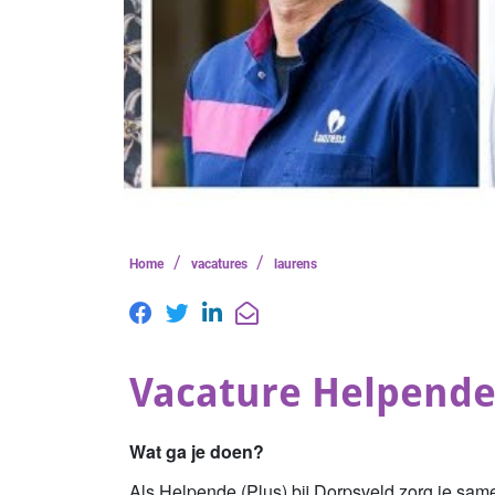
/
/
Home
vacatures
laurens
Vacature Helpende 
Wat ga je doen?
Als Helpende (Plus) bij Dorpsveld zorg je sam