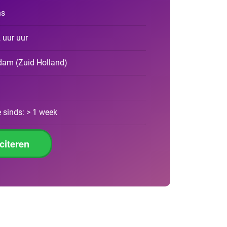
ns
2 uur uur
rdam
(
Zuid Holland
)
 sinds: > 1 week
iciteren