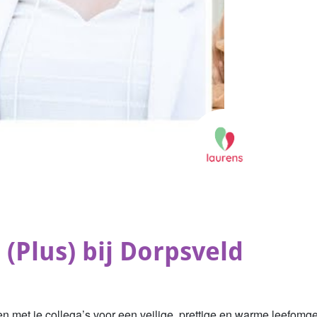
(Plus) bij Dorpsveld
en met je collega’s voor een veilige, prettige en warme leefo