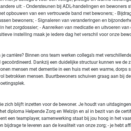
ndere uit: - Ondersteunen bij ADL-handelingen en bewoners sti
 het opbouwen van een vertrouwde band met bewoners; - Bijdrag
e tussen bewoners; - Signaleren van veranderingen en bijzonder
 het zorgdossier; - Aanreiken van medicatie en uitvoeren van e
tieve instelling maak je iedere dag het verschil voor onze bew
 in je carrière? Binnen ons team werken collega’s met verschille
coördineerd. Dankzij een duidelijke structuur kunnen we de zo
 wonen mensen met dementie in een huis met een warme, dorps sfee
 vol betrokken mensen. Buurtbewoners schuiven graag aan bij de a
oetingsplek.
rgie zich blijft inzetten voor de bewoner. Je houdt van uitdagin
an het diploma Helpende Zorg en Welzijn en al in bezit van de cer
bent een teamplayer, samenwerking staat bij jou hoog in het vaande
 bijdrage te leveren aan de kwaliteit van onze zorg; - je hebt af