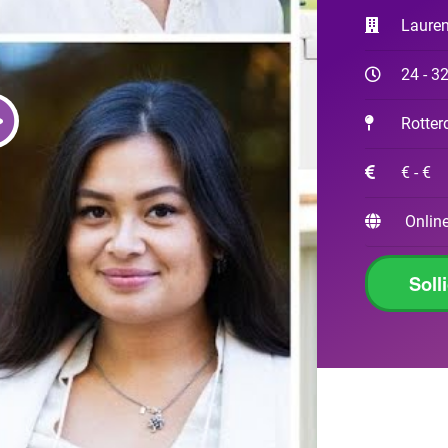
Laure
24 - 3
Rotte
€ - €
Online
Soll