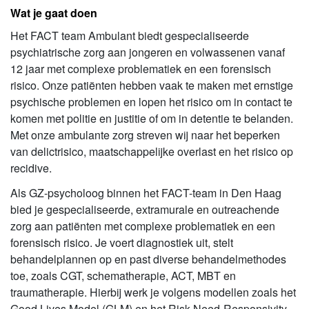
Wat je gaat doen
Het FACT team Ambulant biedt gespecialiseerde
psychiatrische zorg aan jongeren en volwassenen vanaf
12 jaar met complexe problematiek en een forensisch
risico. Onze patiënten hebben vaak te maken met ernstige
psychische problemen en lopen het risico om in contact te
komen met politie en justitie of om in detentie te belanden.
Met onze ambulante zorg streven wij naar het beperken
van delictrisico, maatschappelijke overlast en het risico op
recidive.
Als GZ-psycholoog binnen het FACT-team in Den Haag
bied je gespecialiseerde, extramurale en outreachende
zorg aan patiënten met complexe problematiek en een
forensisch risico. Je voert diagnostiek uit, stelt
behandelplannen op en past diverse behandelmethodes
toe, zoals CGT, schematherapie, ACT, MBT en
traumatherapie. Hierbij werk je volgens modellen zoals het
Good Lives Model (GLM) en het Risk-Need-Responsivity-