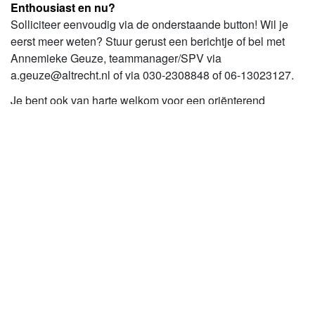
Enthousiast en nu?
Solliciteer eenvoudig via de onderstaande button! Wil je
eerst meer weten? Stuur gerust een berichtje of bel met
Annemieke Geuze, teammanager/SPV via
a.geuze@altrecht.nl
of via 030-2308848 of 06-13023127.
Je bent ook van harte welkom voor een oriënterend
gesprek of een meeloopdag, zodat je de sfeer bij ons kunt
ervaren. We kijken ernaar uit om van je te horen!
Goed om te weten
Een dagdeel meelopen kan onderdeel uitmaken van de
sollicitatieprocedure. Zo leren wij elkaar beter kennen.
Acquisitie op basis van deze vacature wordt niet op prijs
gesteld.
Vacature details
Locatie
Utrecht
Niveau:
Academisch