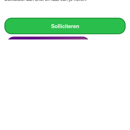
Solliciteren
Alle vacatures van IrisZorg
Meer over IrisZorg
Lees het
MediVacature magazine
artikel van
IrisZorg.