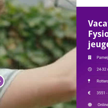
Vaca
Fysi
jeug
Pameij
24-32 
Rotte
3551 
Online