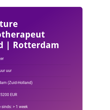
ture
otherapeut
d | Rotterdam
er
uur uur
rdam
(
Zuid-Holland
)
- 5200 EUR
 sinds: > 1 week