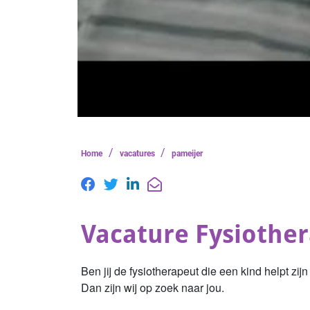
/
/
Home
vacatures
pameijer
Vacature Fysiothe
Ben jij de fysiotherapeut die een kind helpt zi
Dan zijn wij op zoek naar jou.