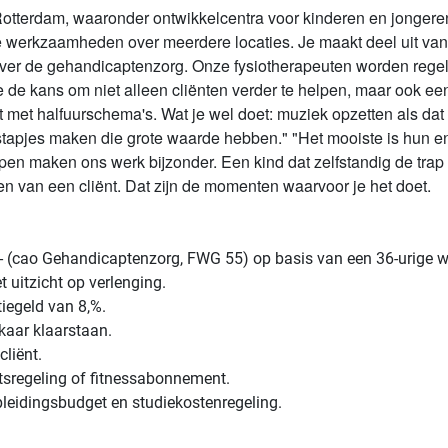
 Rotterdam, waaronder ontwikkelcentra voor kinderen en jongere
 je werkzaamheden over meerdere locaties. Je maakt deel uit v
over de gehandicaptenzorg. Onze fysiotherapeuten worden regel
je de kans om niet alleen cliënten verder te helpen, maar ook ee
et met halfuurschema's. Wat je wel doet: muziek opzetten als da
tapjes maken die grote waarde hebben." "Het mooiste is hun en
appen maken ons werk bijzonder. Een kind dat zelfstandig de trap
en van een cliënt. Dat zijn de momenten waarvoor je het doet.
0,- (cao Gehandicaptenzorg, FWG 55) op basis van een 36-urige 
 uitzicht op verlenging.
iegeld van 8,%.
kaar klaarstaan.
cliënt.
ietsregeling of fitnessabonnement.
pleidingsbudget en studiekostenregeling.