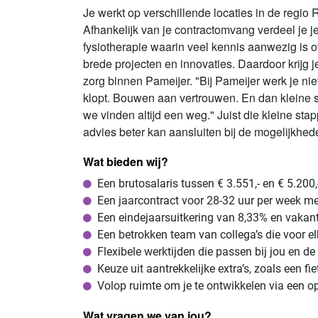
Je werkt op verschillende locaties in de regio
Afhankelijk van je contractomvang verdeel je
fysiotherapie waarin veel kennis aanwezig is 
brede projecten en innovaties. Daardoor krijg 
zorg binnen Pameijer. "Bij Pameijer werk je ni
klopt. Bouwen aan vertrouwen. En dan kleine s
we vinden altijd een weg." Juist die kleine st
advies beter kan aansluiten bij de mogelijkhed
Wat bieden wij?
Een brutosalaris tussen € 3.551,- en € 5.20
Een jaarcontract voor 28-32 uur per week met
Een eindejaarsuitkering van 8,33% en vakant
Een betrokken team van collega’s die voor el
Flexibele werktijden die passen bij jou en de 
Keuze uit aantrekkelijke extra’s, zoals een f
Volop ruimte om je te ontwikkelen via een o
Wat vragen we van jou?