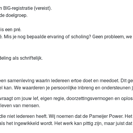
BIG-registratie (vereist).
mde doelgroep.
is een pré.
pré. Mis je nog bepaalde ervaring of scholing? Geen probleem, w
ing als schriftelijk.
een samenleving waarin iedereen ertoe doet en meedoet. Dit geld
wel kan. We waarderen je persoonlijke inbreng en ondersteunen j
aagt om jouw lef, eigen regie, doorzettingsvermogen en oploss
t leven van mensen.
ie niet iedereen heeft. Wij noemen dat de Pameijer Power. Het is 
s het ingewikkeld wordt. Het werk kan pittig zijn, maar juist da