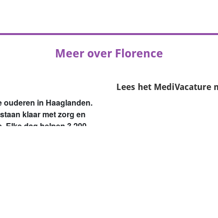
Meer over Florence
Lees het
MediVacature 
le ouderen in Haaglanden.
 staan klaar met zorg en
s. Elke dag helpen 3.200
0.000 mensen in de regio
rden ouder en hebben vaker
org op maat en bieden
nhuisopname. En als
 we voor een fijne en veilige