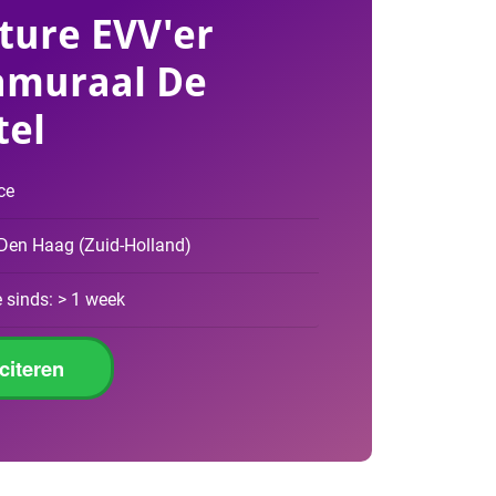
ture EVV'er
amuraal De
el
ce
 Den Haag
(
Zuid-Holland
)
 sinds: > 1 week
iciteren