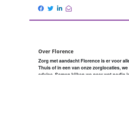
Over Florence
Zorg met aandacht Florence is er voor al
Thuis of in een van onze zorglocaties, we
advies. Samen kijken we naar wat nodig i
medewerkers en 1.000 vrijwilligers zo’n 2
Haaglanden.
De zorg in Nederland verandert. Mensen wo
ondersteuning nodig. We helpen thuis met z
tijdelijke opvang na bijvoorbeeld een zieke
zelfstandig wonen niet meer gaat, dan zorgen
plek in een van onze woonzorglocaties.