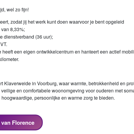
d, wel zo fijn!
teert, zodat jij het werk kunt doen waarvoor je bent opgeleid
g van 8,33%;
me dienstverband (36 uur);
VT.
ce heeft een eigen ontwikkelcentrum en hanteert een actief mobili
kilometer.
uurt Klaverweide in Voorburg, waar warmte, betrokkenheid en p
veilige en comfortabele woonomgeving voor ouderen met somat
s hoogwaardige, persoonlijke en warme zorg te bieden.
s van Florence