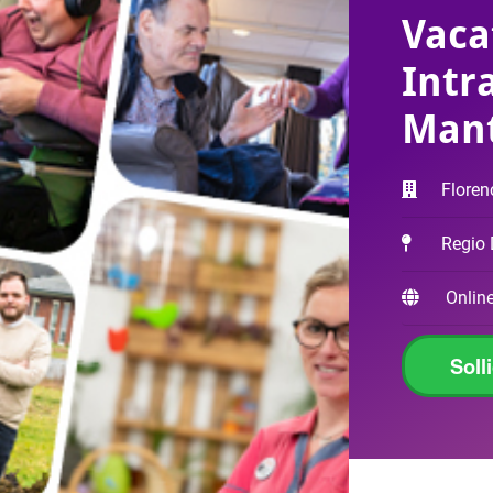
Vaca
Intr
Mant
Floren
Regio
Online
Soll