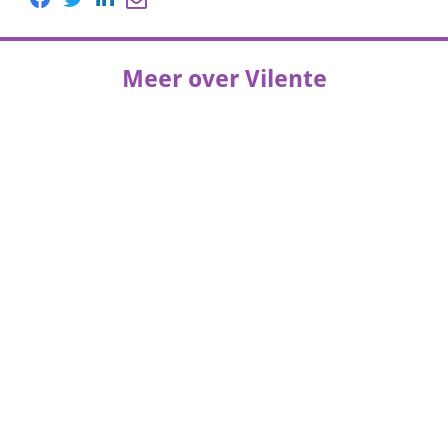
Meer over Vilente
Lees het
MediVacature magazine
artikel van
Vilente.