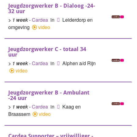
Jeugdzorgwerker B - Dialoog -24-
32 uur
> 1 week
-
Cardea
in
Leiderdorp en
omgeving
video
Jeugdzorgwerker C - totaal 34
uur
> 1 week
-
Cardea
in
Alphen a/d Rijn
video
Jeugdzorgwerker B - Ambulant
-24 uur
> 1 week
-
Cardea
in
Kaag en
Braassem
video
Cardea Supporter – vrijwilliger -