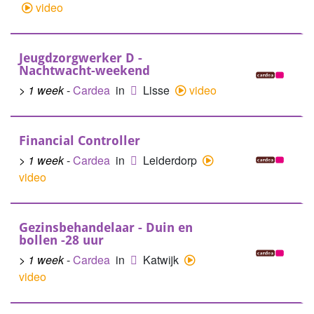
video
Jeugdzorgwerker D -
Nachtwacht-weekend
> 1 week
-
Cardea
in
Lisse
video
Financial Controller
> 1 week
-
Cardea
in
Leiderdorp
video
Gezinsbehandelaar - Duin en
bollen -28 uur
> 1 week
-
Cardea
in
Katwijk
video