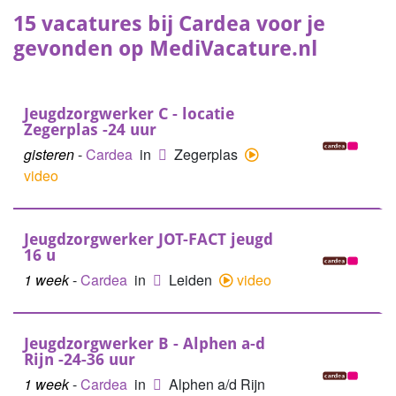
15 vacatures bij Cardea voor je
gevonden op MediVacature.nl
Jeugdzorgwerker C - locatie
Zegerplas -24 uur
gisteren
-
Cardea
in
Zegerplas
video
Jeugdzorgwerker JOT-FACT jeugd
16 u
1 week
-
Cardea
in
Leiden
video
Jeugdzorgwerker B - Alphen a-d
Rijn -24-36 uur
1 week
-
Cardea
in
Alphen a/d Rijn