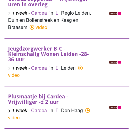
uren in overleg
> 1 week
-
Cardea
in
Regio Leiden,
Duin en Bollenstreek en Kaag en
Braasem
video
Jeugdzorgwerker B-C -
Kleinschalig Wonen Leiden -28-
36 uur
> 1 week
-
Cardea
in
Leiden
video
Plusmaatje bij Cardea -
Vrijwilliger -± 2 uur
> 1 week
-
Cardea
in
Den Haag
video