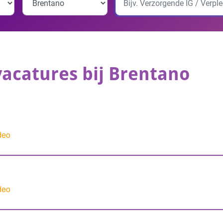
vacatures bij Brentano
deo
deo