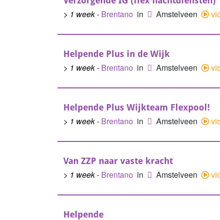
Verzorgende IG (flex nachtdiensten)
> 1 week
-
Brentano
in
Amstelveen
vi
Helpende Plus in de Wijk
> 1 week
-
Brentano
in
Amstelveen
vi
Helpende Plus Wijkteam Flexpool!
> 1 week
-
Brentano
in
Amstelveen
vi
Van ZZP naar vaste kracht
> 1 week
-
Brentano
in
Amstelveen
vi
Helpende