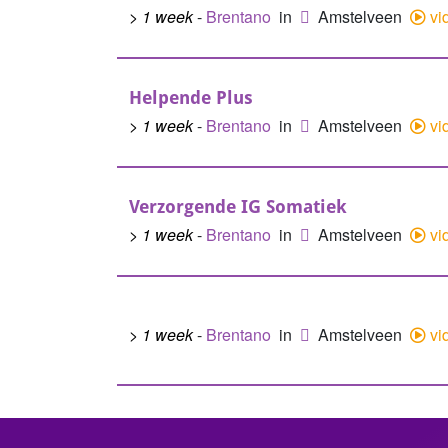
> 1 week
-
Brentano
in
Amstelveen
vi
Helpende Plus
> 1 week
-
Brentano
in
Amstelveen
vi
Verzorgende IG Somatiek
> 1 week
-
Brentano
in
Amstelveen
vi
> 1 week
-
Brentano
in
Amstelveen
vi