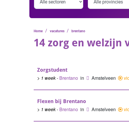
/
/
Home
vacatures
brentano
14 zorg en welzijn 
Zorgstudent
> 1 week
-
Brentano
in
Amstelveen
vi
Flexen bij Brentano
> 1 week
-
Brentano
in
Amstelveen
vi