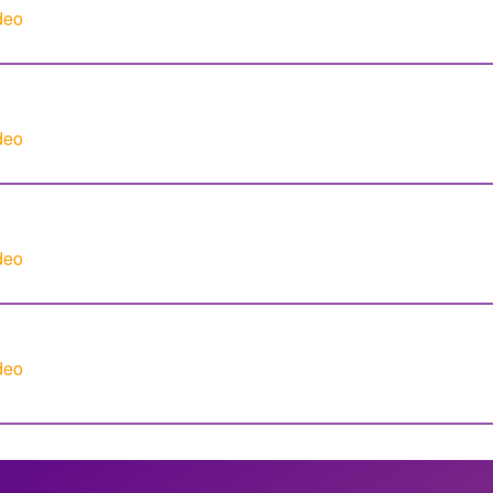
deo
deo
deo
deo