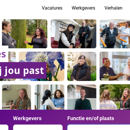
Vacatures
Werkgevers
Verhalen
es
j jou past
Werkgevers
Functie en/of plaats