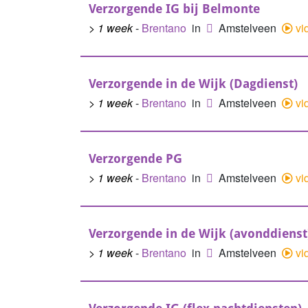
Verzorgende IG bij Belmonte
> 1 week
-
Brentano
in
Amstelveen
vi
Verzorgende in de Wijk (Dagdienst)
> 1 week
-
Brentano
in
Amstelveen
vi
Verzorgende PG
> 1 week
-
Brentano
in
Amstelveen
vi
Verzorgende in de Wijk (avonddienst
> 1 week
-
Brentano
in
Amstelveen
vi