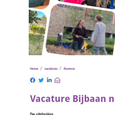
/
/
Home
vacatures
florence
Vacature Bijbaan n
De uitdaging