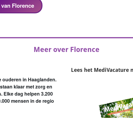
s van Florence
Meer over Florence
Lees het
MediVacature 
le ouderen in Haaglanden.
 staan klaar met zorg en
s. Elke dag helpen 3.200
0.000 mensen in de regio
rden ouder en hebben vaker
org op maat en bieden