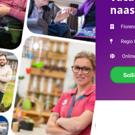
naas
Floren
Regio
Online
Soll