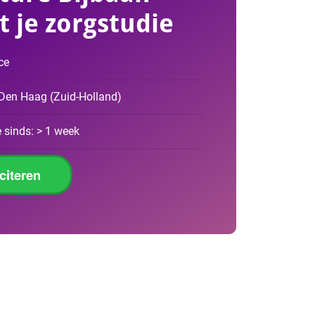
t je zorgstudie
ce
 Den Haag
(
Zuid-Holland
)
 sinds: > 1 week
iciteren