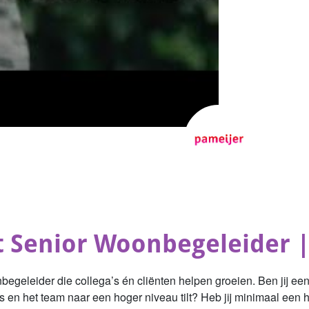
 Senior Woonbegeleider |
egeleider die collega’s én cliënten helpen groeien. Ben jij e
ties en het team naar een hoger niveau tilt? Heb jij minimaal ee