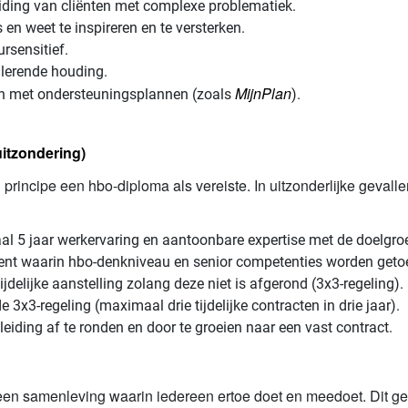
eiding van cliënten met complexe problematiek.
 en weet te inspireren en te versterken.
ursensitief.
n lerende houding.
MijnPlan
en met ondersteuningsplannen (zoals
).
uitzondering)
 principe een hbo-diploma als vereiste. In uitzonderlijke geval
al 5 jaar werkervaring en aantoonbare expertise met de doelgro
ent waarin hbo-denkniveau en senior competenties worden getoet
ijdelijke aanstelling zolang deze niet is afgerond (3x3-regeling).
e 3x3-regeling (maximaal drie tijdelijke contracten in drie jaar).
leiding af te ronden en door te groeien naar een vast contract.
een samenleving waarin iedereen ertoe doet en meedoet. Dit geld