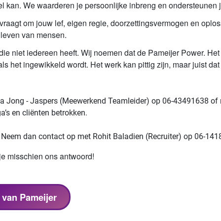
wel kan. We waarderen je persoonlijke inbreng en ondersteunen j
aagt om jouw lef, eigen regie, doorzettingsvermogen en oploss
t leven van mensen.
ie niet iedereen heeft. Wij noemen dat de Pameijer Power. Het is 
s het ingewikkeld wordt. Het werk kan pittig zijn, maar juist da
a Jong - Jaspers (Meewerkend Teamleider)
op 06-43491638 of 
ga’s en cliënten betrokken.
e? Neem dan contact op met Rohit Baladien (Recruiter) op 06-14
je misschien ons antwoord!
s van Pameijer