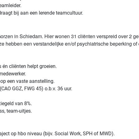
eamleider.
draagt bij aan een lerende teamcultuur.
Gorzen in Schiedam. Hier wonen 31 cliënten verspreid over 2 g
ze hebben een verstandelijke en/of psychiatrische beperking of
s én cliënten helpt groeien.
r medewerker.
 op een vaste aanstelling.
- (CAO GGZ, FWG 45) o.b.v. 36 uur.
tiegeld van 8%.
ss, team-uitjes.
aject op hbo niveau (bijv. Social Work, SPH of MWD).