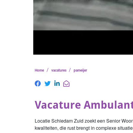
/
/
Home
vacatures
pameijer
Vacature Ambulant
Locatie Schiedam Zuid zoekt een Senior Woonb
kwaliteiten, die rust brengt in complexe situa