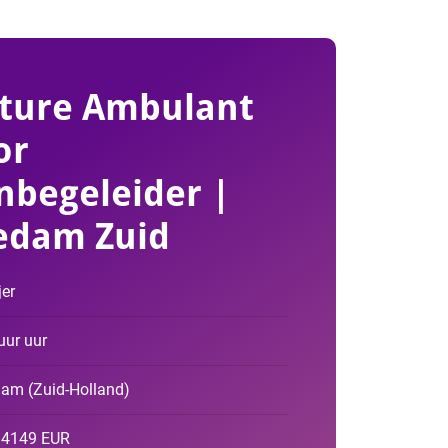
ture Ambulant
or
begeleider |
edam Zuid
er
uur uur
dam
(
Zuid-Holland
)
- 4149 EUR