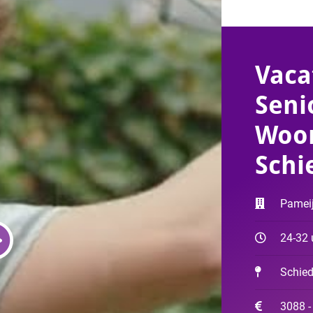
Vaca
Seni
Woon
Schi
Pameij
24-32 
Schie
3088 