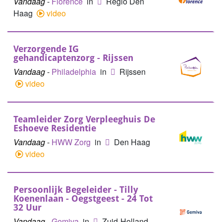
Vandaag
-
Florence
in
Regio Den
Haag
video
Verzorgende IG
gehandicaptenzorg - Rijssen
Vandaag
-
Philadelphia
in
Rijssen
video
Teamleider Zorg Verpleeghuis De
Eshoeve Residentie
Vandaag
-
HWW Zorg
in
Den Haag
video
Persoonlijk Begeleider - Tilly
Koenenlaan - Oegstgeest - 24 Tot
32 Uur
Vandaag
-
Gemiva
in
Zuid-Holland