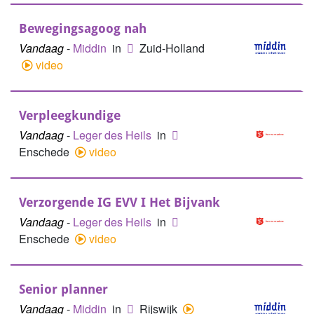
Bewegingsagoog nah
Vandaag
-
Middin
in
Zuid-Holland
video
Verpleegkundige
Vandaag
-
Leger des Heils
in
Enschede
video
Verzorgende IG EVV I Het Bijvank
Vandaag
-
Leger des Heils
in
Enschede
video
Senior planner
Vandaag
-
Middin
in
Rijswijk