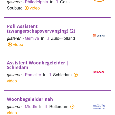
gisteren
-
Philadelphia
in
Oost-
Souburg
video
Poli Assistent
(zwangerschapsvervanging) (2)
gisteren
-
Gemiva
in
Zuid-Holland
video
Assistent Woonbegeleider |
Schiedam
gisteren
-
Pameijer
in
Schiedam
video
Woonbegeleider nah
gisteren
-
Middin
in
Rotterdam
video