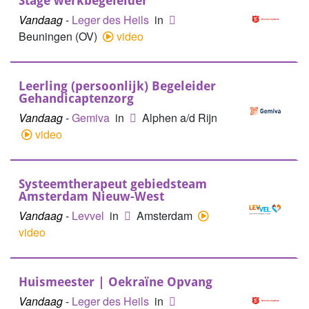
Stage werkbegeleider
Vandaag
-
Leger des Heils
in
Beuningen (OV)
video
Leerling (persoonlijk) Begeleider
Gehandicaptenzorg
Vandaag
-
Gemiva
in
Alphen a/d Rijn
video
Systeemtherapeut gebiedsteam
Amsterdam Nieuw-West
Vandaag
-
Levvel
in
Amsterdam
video
Huismeester | Oekraïne Opvang
Vandaag
-
Leger des Heils
in