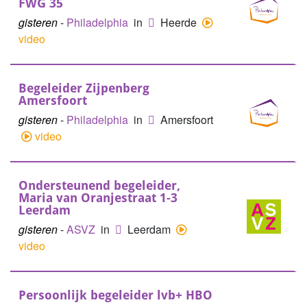
FWG 35
gisteren
-
Philadelphia
in
Heerde
video
Begeleider Zijpenberg
Amersfoort
gisteren
-
Philadelphia
in
Amersfoort
video
Ondersteunend begeleider,
Maria van Oranjestraat 1-3
Leerdam
gisteren
-
ASVZ
in
Leerdam
video
Persoonlijk begeleider lvb+ HBO