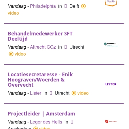
Vandaag
-
Philadelphia
in
Delft
video
Behandelmedewerker SFT
Deeltijd
Vandaag
-
Altrecht GGz
in
Utrecht
video
Locatiesecretaresse - Enik
Hoograven/Woerden &
Overvecht
Vandaag
-
Lister
in
Utrecht
video
Projectleider | Amsterdam
Vandaag
-
Leger des Heils
in
Amsterdam
video