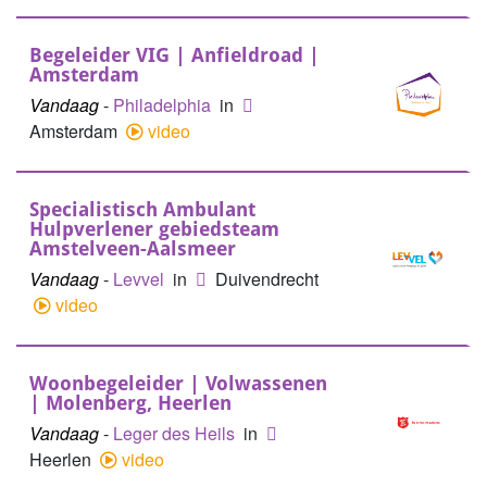
Begeleider VIG | Anfieldroad |
Amsterdam
Vandaag
-
Philadelphia
in
Amsterdam
video
Specialistisch Ambulant
Hulpverlener gebiedsteam
Amstelveen-Aalsmeer
Vandaag
-
Levvel
in
Duivendrecht
video
Woonbegeleider | Volwassenen
| Molenberg, Heerlen
Vandaag
-
Leger des Heils
in
Heerlen
video