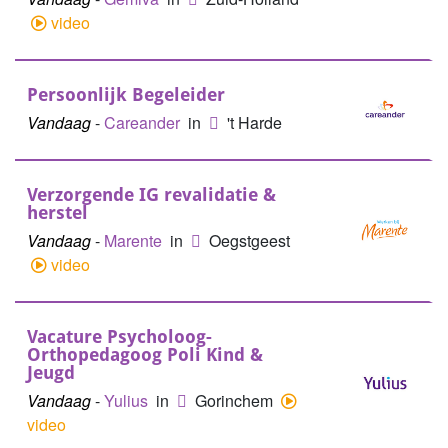
video
Persoonlijk Begeleider
Vandaag
-
Careander
in
't Harde
Verzorgende IG revalidatie &
herstel
Vandaag
-
Marente
in
Oegstgeest
video
Vacature Psycholoog-
Orthopedagoog Poli Kind &
Jeugd
Vandaag
-
Yulius
in
Gorinchem
video