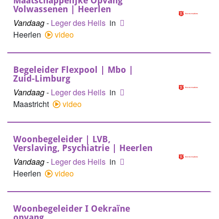
Maatschappelijke Opvang
Volwassenen | Heerlen
Vandaag
-
Leger des Heils
in
Heerlen
video
Begeleider Flexpool | Mbo |
Zuid-Limburg
Vandaag
-
Leger des Heils
in
Maastricht
video
Woonbegeleider | LVB,
Verslaving, Psychiatrie | Heerlen
Vandaag
-
Leger des Heils
in
Heerlen
video
Woonbegeleider I Oekraïne
opvang