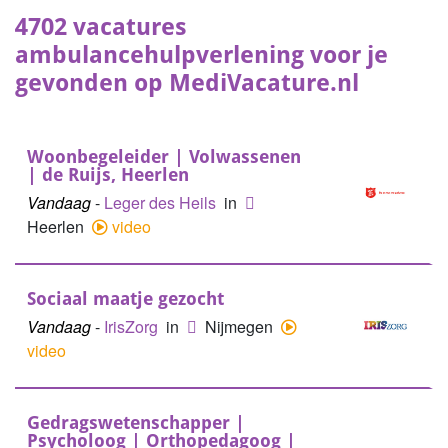
4702 vacatures
ambulancehulpverlening voor je
gevonden op MediVacature.nl
Woonbegeleider | Volwassenen
| de Ruijs, Heerlen
Vandaag
-
Leger des Heils
in
Heerlen
video
Sociaal maatje gezocht
Vandaag
-
IrisZorg
in
Nijmegen
video
Gedragswetenschapper |
Psycholoog | Orthopedagoog |