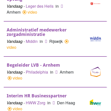
Vandaag
-
Leger des Heils
in
Arnhem
video
Administratief medewerker
zorgadministratie
Vandaag
-
Middin
in
Rijswijk
video
Begeleider LVB - Arnhem
Vandaag
-
Philadelphia
in
Arnhem
video
Interim HR Businesspartner
Vandaag
-
HWW Zorg
in
Den Haag
video