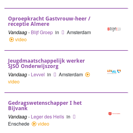
Oproepkracht Gastvrouw-heer /
receptie Almere
Vandaag
-
Blijf Groep
in
Amsterdam
video
Jeugdmaatschappelijk werker
SJSO Onderwijszorg
Vandaag
-
Levvel
in
Amsterdam
video
Gedragswetenschapper I het
Bijvank
Vandaag
-
Leger des Heils
in
Enschede
video