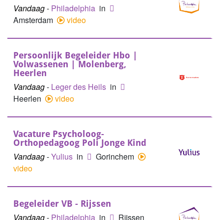
Vandaag
-
Philadelphia
in
Amsterdam
video
Persoonlijk Begeleider Hbo |
Volwassenen | Molenberg,
Heerlen
Vandaag
-
Leger des Heils
in
Heerlen
video
Vacature Psycholoog-
Orthopedagoog Poli Jonge Kind
Vandaag
-
Yulius
in
Gorinchem
video
Begeleider VB - Rijssen
Vandaag
-
Philadelphia
in
Rijssen