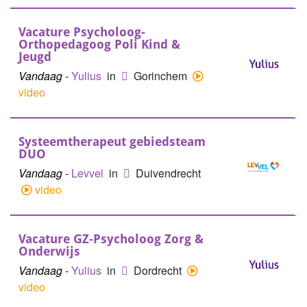
Vacature Psycholoog-
Orthopedagoog Poli Kind &
Jeugd
Vandaag
-
Yulius
in
Gorinchem
video
Systeemtherapeut gebiedsteam
DUO
Vandaag
-
Levvel
in
Duivendrecht
video
Vacature GZ-Psycholoog Zorg &
Onderwijs
Vandaag
-
Yulius
in
Dordrecht
video