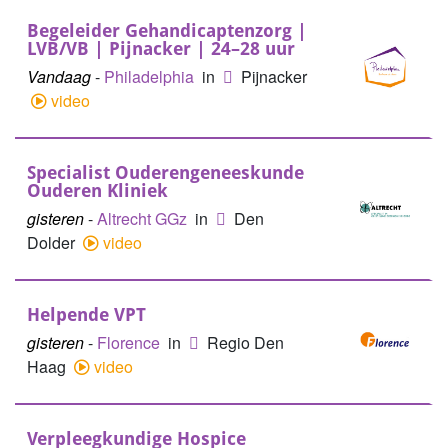
Begeleider Gehandicaptenzorg |
LVB/VB | Pijnacker | 24–28 uur
Vandaag
-
Philadelphia
in
Pijnacker
video
Specialist Ouderengeneeskunde
Ouderen Kliniek
gisteren
-
Altrecht GGz
in
Den
Dolder
video
Helpende VPT
gisteren
-
Florence
in
Regio Den
Haag
video
Verpleegkundige Hospice