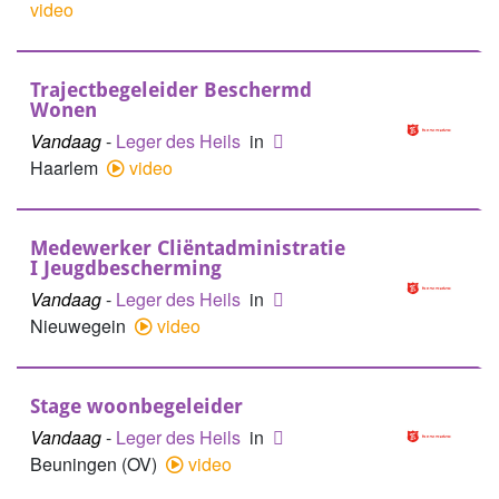
video
Trajectbegeleider Beschermd
Wonen
Vandaag
-
Leger des Heils
in
Haarlem
video
Medewerker Cliëntadministratie
I Jeugdbescherming
Vandaag
-
Leger des Heils
in
Nieuwegein
video
Stage woonbegeleider
Vandaag
-
Leger des Heils
in
Beuningen (OV)
video