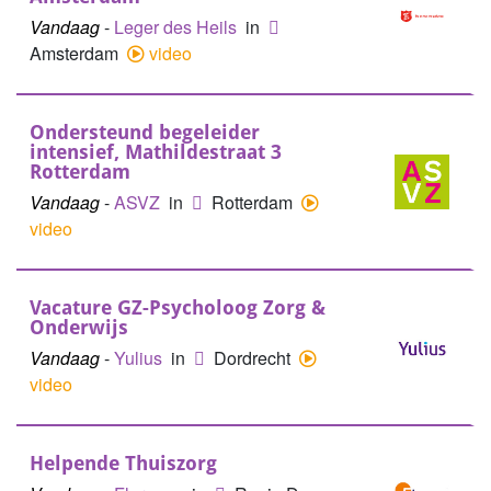
Vandaag
-
Leger des Heils
in
Amsterdam
video
Ondersteund begeleider
intensief, Mathildestraat 3
Rotterdam
Vandaag
-
ASVZ
in
Rotterdam
video
Vacature GZ-Psycholoog Zorg &
Onderwijs
Vandaag
-
Yulius
in
Dordrecht
video
Helpende Thuiszorg