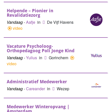
Helpende – Pionier in
Revalidatiezorg
Vandaag
-
Aafje
in
De Vijf Havens
video
Vacature Psycholoog-
Orthopedagoog Poli Jonge Kind
Vandaag
-
Yulius
in
Gorinchem
video
Administratief Medewerker
Vandaag
-
Careander
in
Wezep
Medewerker Winteropvang |
Amsterdam