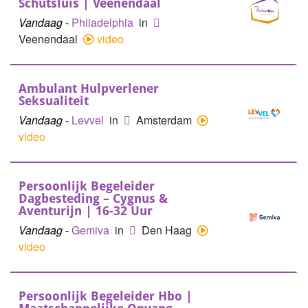
Schutsluis | Veenendaal
Vandaag
-
Philadelphia
in
Veenendaal
video
Ambulant Hulpverlener
Seksualiteit
Vandaag
-
Levvel
in
Amsterdam
video
Persoonlijk Begeleider
Dagbesteding – Cygnus &
Aventurijn | 16-32 Uur
Vandaag
-
Gemiva
in
Den Haag
video
Persoonlijk Begeleider Hbo |