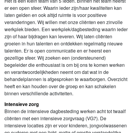
Het is een klein team van 5 leden. Binnen het team heerst
er een open sfeer. Waarin ieder zijn/haar kwaliteiten kan
laten gelden en ook altijd ruimte is voor positieve
veranderingen. Wij willen met onze cliënten een zinvolle
werkplek bieden. Een werkplek/dagbesteding waarin ieder
zijn of haar bijdragen kan leveren. Wij laten cliënten
groeien in hun talenten en ontdekken regelmatig nieuwe
talenten. Er is open communicatie en er heerst een
gezellige sfeer. Wij zoeken een (ondersteunend)
begeleider die enthousiast is om bij ons te komen werken
en verantwoordelijkheden neemt om dat wat in de
behandelplannen is afgesproken te waarborgen. Overzicht
heeft en kan houden over de groep en kan schakelen
binnen verschillende activiteiten.
Intensieve zorg
Binnen de intensieve dagbesteding werken acht tot twaalf
cliënten met een intensieve zorgvraag (VG7). De
intensieve locaties zijn er voor kinderen, jongvolwassenen
en ouderen met een licht, matig of ernstig verstandelijke