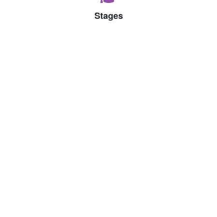
Stages
Stages bij Vilente
Vrijwilligerswerk
Vrijwilligerswerk bij Vilente
Zoek vacatures
JobAlert
Magazine
Werven via MediVacature
Like ons op Facebook
Privacy
Contact