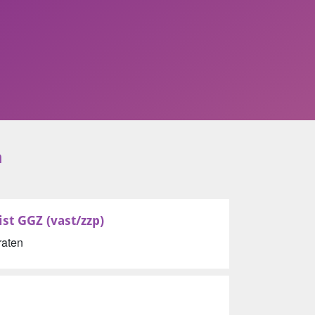
m
st GGZ (vast/zzp)
raten