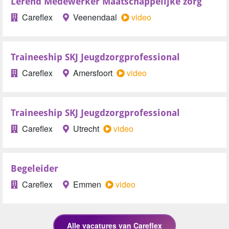
Lerend Medewerker Maatschappelijke zorg
Careflex
Veenendaal
video
Traineeship SKJ Jeugdzorgprofessional
Careflex
Amersfoort
video
Traineeship SKJ Jeugdzorgprofessional
Careflex
Utrecht
video
Begeleider
Careflex
Emmen
video