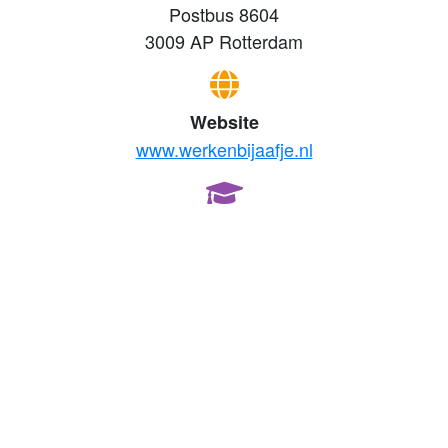
Postbus 8604
3009 AP Rotterdam
Website
www.werkenbijaafje.nl
Stages
Stages bij Aafje
Vrijwilligerswerk
Vrijwilligerswerk bij Aafje