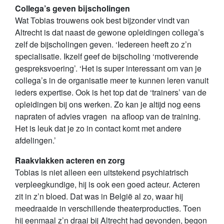
Collega’s geven bijscholingen
Wat Tobias trouwens ook best bijzonder vindt van
Altrecht is dat naast de gewone opleidingen collega’s
zelf de bijscholingen geven. ‘Iedereen heeft zo z’n
specialisatie. Ikzelf geef de bijscholing ‘motiverende
gespreksvoering’. ‘Het is super interessant om van je
collega’s in de organisatie meer te kunnen leren vanuit
ieders expertise. Ook is het top dat de ‘trainers’ van de
opleidingen bij ons werken. Zo kan je altijd nog eens
napraten of advies vragen na afloop van de training.
Het is leuk dat je zo in contact komt met andere
afdelingen.’
Raakvlakken acteren en zorg
Tobias is niet alleen een uitstekend psychiatrisch
verpleegkundige, hij is ook een goed acteur. Acteren
zit in z’n bloed. Dat was in België al zo, waar hij
meedraaide in verschillende theaterproducties. Toen
hij eenmaal z’n draai bij Altrecht had gevonden, begon