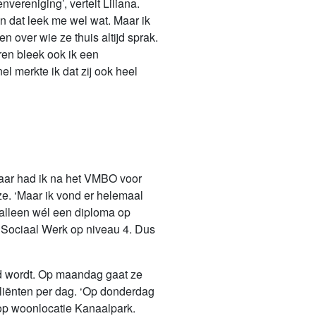
ereniging’, vertelt Liliana.
En dat leek me wel wat. Maar ik
 over wie ze thuis altijd sprak.
ren bleek ook ik een
l merkte ik dat zij ook heel
Daar had ik na het VMBO voor
ze. ‘Maar ik vond er helemaal
 alleen wél een diploma op
 Sociaal Werk op niveau 4. Dus
ald wordt. Op maandag gaat ze
cliënten per dag. ‘Op donderdag
n op woonlocatie Kanaalpark.