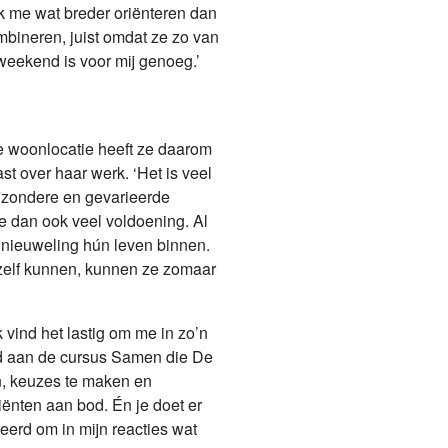
k me wat breder oriënteren dan
mbineren, juist omdat ze zo van
 weekend is voor mij genoeg.’
e woonlocatie heeft ze daarom
 over haar werk. ‘Het is veel
bijzondere en gevarieerde
oe dan ook veel voldoening. Al
ls nieuweling hún leven binnen.
e zelf kunnen, kunnen ze zomaar
Ik vind het lastig om me in zo’n
had aan de cursus Samen die De
n, keuzes te maken en
ënten aan bod. Én je doet er
eerd om in mijn reacties wat