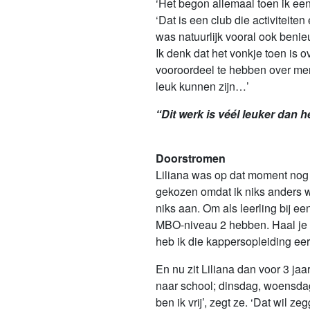
‘Het begon allemaal toen ik een
‘Dat is een club die activiteite
was natuurlijk vooral ook benie
Ik denk dat het vonkje toen is 
vooroordeel te hebben over mens
leuk kunnen zijn…’
“Dit werk is véél leuker dan h
Doorstromen
Liliana was op dat moment nog 
gekozen omdat ik niks anders wi
niks aan. Om als leerling bij e
MBO-niveau 2 hebben. Haal je d
heb ik die kappersopleiding eer
En nu zit Liliana dan voor 3 ja
naar school; dinsdag, woensdag 
ben ik vrij’, zegt ze. ‘Dat wil 