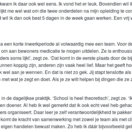
kwam ik daar ook wel eens. Ik vond het er leuk. Bovendien wil i
lijkt me wel wat om die twee onderdelen na mijn opleiding te co
ijd wil ik dan ook best 5 dagen in de week gaan werken. Een vrij
 na een korte inwerkperiode al volwaardig mee een team. Voor d
m aan bewoners medicatie te mogen uitdelen. Ze is enthousiast
ers soms lijkt’, zegt ze. ‘Dat komt in de eerste plaats door de 
nen koppig zijn, anderen zijn vaak heel lief. Maar het geeft h
k wel aan je wennen. En dat is niet zo gek. Jij stapt tenslotte a
et wat je zegt en doet. Als je ze wilt helpen bij dingen die z
in de dagelijkse praktijk. ‘School is heel theoretisch’, zegt ze. ‘
een doener. Al heb ik wel gemerkt dat ik ook echt veel heb ge
s organiseert. Daar leer je zelf verantwoordelijkheid te pakke
k komt de kracht van samenwerking met zowel je team als met cli
je eigen handelen bewust maken. Zo heb ik dáár bijvoorbeeld gel