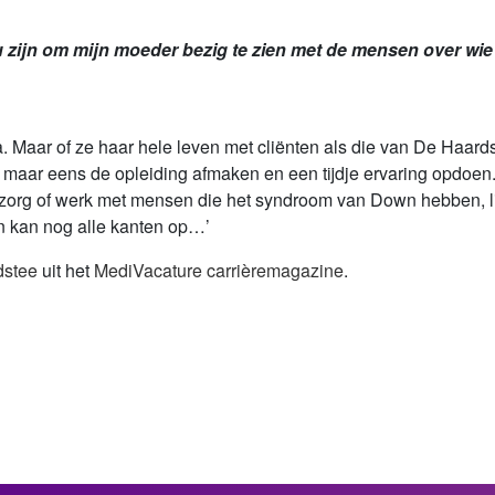
zijn om mijn moeder bezig te zien met de mensen over wie ze
. Maar of ze haar hele leven met cliënten als die van De Haard
st maar eens de opleiding afmaken en een tijdje ervaring opdoen.
rg of werk met mensen die het syndroom van Down hebben, lij
 en kan nog alle kanten op…’
dstee
uit het
MediVacature carrièremagazine
.