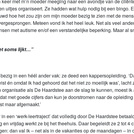
 keer met m’n moeder meeging naar een avondje van de cliëntenv
n en uitjes organiseert. Ze hadden wat hulp nodig bij een bingo. 
uwd hoe het zou zijn om mijn moeder bezig te zien met de mensen
overgesprongen. Meteen vond ik het heel leuk. Net als veel ande
en met autisme en/of een verstandelijke beperking. Maar al sne
et soms lijkt…”
bezig in een héél ander vak: ze deed een kappersopleiding. ‘
st én omdat ik had gehoord dat het niet zo moeilijk was’, lacht 
en organisatie als De Haardstee aan de slag te kunnen, moest ik
at met goede cijfers dan kun je doorstromen naar de opleiding
st maar afgemaakt.’
ar in een ‘werk-leertraject’ dat volledig door De Haardstee beta
en vrijdag werkt ze bij het theehuis. Daar begeleidt ze 2 tot 4 
zeggen: dan val ik – net als in de vakanties op de maandagen – i