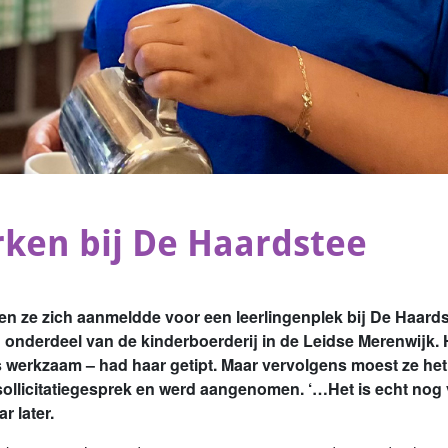
ken bij De Haardstee
oen ze zich aanmeldde voor een leerlingenplek bij De Haard
n onderdeel van de kinderboerderij in de Leidse Merenwijk.
s werkzaam – had haar getipt. Maar vervolgens moest ze het 
sollicitatiegesprek en werd aangenomen. ‘…Het is echt nog 
r later.