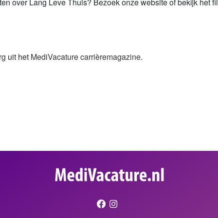
en over Lang Leve Thuis? Bezoek onze website of bekijk het f
rg
uit het
MediVacature carrièremagazine
.