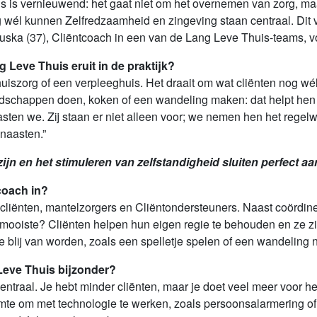
is is vernieuwend: het gaat niet om het overnemen van zorg, 
 wél kunnen Zelfredzaamheid en zingeving staan centraal. Dit
ska (37), Cliëntcoach in een van de Lang Leve Thuis-teams, vo
g Leve Thuis eruit in de praktijk?
uiszorg of een verpleeghuis. Het draait om wat cliënten nog 
schappen doen, koken of een wandeling maken: dat helpt hen z
asten we. Zij staan er niet alleen voor; we nemen hen het rege
naasten.”
jn en het stimuleren van zelfstandigheid sluiten perfect aan
coach in?
cliënten, mantelzorgers en Cliëntondersteuners. Naast coördiner
t mooiste? Cliënten helpen hun eigen regie te behouden en ze z
 blij van worden, zoals een spelletje spelen of een wandeling n
Leve Thuis bijzonder?
 centraal. Je hebt minder cliënten, maar je doet veel meer voor h
mte om met technologie te werken, zoals persoonsalarmering of 