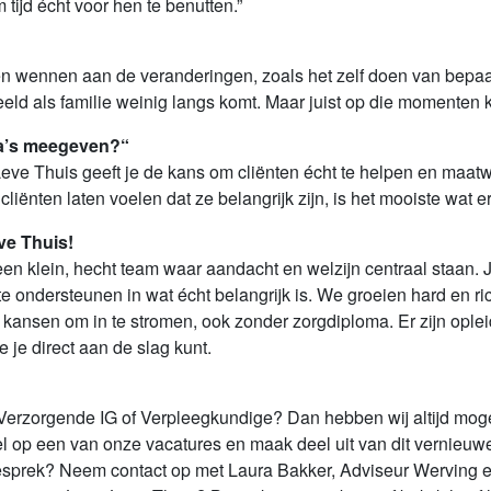
tijd écht voor hen te benutten.”
 wennen aan de veranderingen, zoals het zelf doen van bepaal
eld als familie weinig langs komt. Maar juist op die momenten ku
ga’s meegeven?“
Leve Thuis geeft je de kans om cliënten écht te helpen en maatw
iënten laten voelen dat ze belangrijk zijn, is het mooiste wat er 
ve Thuis!
een klein, hecht team waar aandacht en welzijn centraal staan. 
 te ondersteunen in wat écht belangrijk is. We groeien hard en 
p kansen om in te stromen, ook zonder zorgdiploma. Er zijn opl
je direct aan de slag kunt.
 Verzorgende IG of Verpleegkundige? Dan hebben wij altijd mo
op een van onze vacatures en maak deel uit van dit vernieuwend
gesprek? Neem contact op met Laura Bakker, Adviseur Werving e