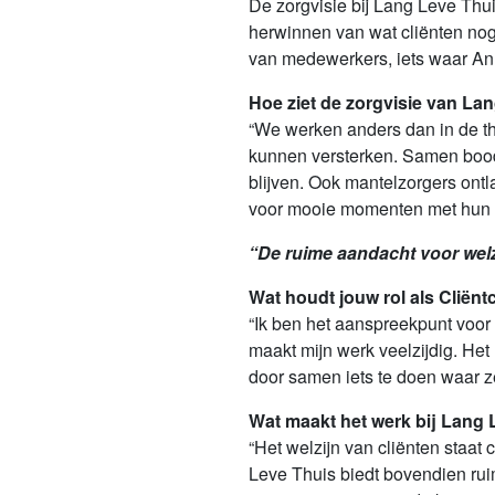
De zorgvisie bij Lang Leve Thu
herwinnen van wat cliënten nog
van medewerkers, iets waar Anu
Hoe ziet de zorgvisie van Lan
“We werken anders dan in de th
kunnen versterken. Samen bood
blijven. Ook mantelzorgers ontl
voor mooie momenten met hun 
“De ruime aandacht voor welzi
Wat houdt jouw rol als Cliënt
“Ik ben het aanspreekpunt voor 
maakt mijn werk veelzijdig. He
door samen iets te doen waar ze
Wat maakt het werk bij Lang 
“Het welzijn van cliënten staat
Leve Thuis biedt bovendien rui